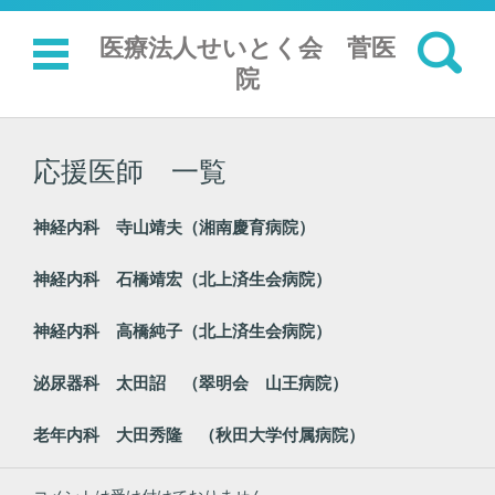
検索:
医療法人せいとく会 菅医
院
コンテンツに移動
応援医師 一覧
神経内科 寺山靖夫（湘南慶育病院）
神経内科 石橋靖宏（北上済生会病院）
神経内科 高橋純子（北上済生会病院）
​泌尿器科 太田詔 （翠明会 山王病院）
老年内科 大田秀隆 （秋田大学付属病院）